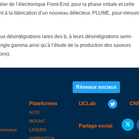
er de l’électronique Front-End, pour la phase initiale et celle
nt à la fabrication d’un nouveau détecteur, PLUME, pour mesure
ux désintégrations rares des b, à leurs désintégrations semi-
’angle gamma ainsi qu’à l’étude de la production des saveurs
ons).
Réseaux sociaux
Plateformes
IJCLab
CN
ALTO
MOSAIC
Partage social
umentation
LASERIX
SUPRATECH