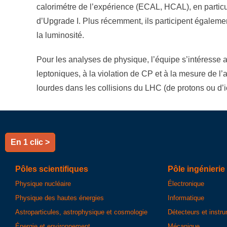
calorimétre de l’expérience (ECAL, HCAL), en particuli
d’Upgrade I. Plus récemment, ils participent égaleme
la luminosité.
Pour les analyses de physique, l’équipe s’intéresse a
leptoniques, à la violation de CP et à la mesure de l
lourdes dans les collisions du LHC (de protons ou d’i
En 1 clic >
Pôles scientifiques
Pôle ingénierie
Physique nucléaire
Électronique
Physique des hautes énergies
Informatique
Astroparticules, astrophysique et cosmologie
Détecteurs et instr
Énergie et environnement
Mécanique