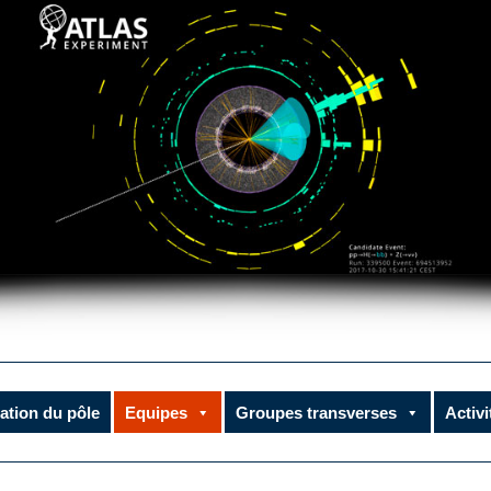
ation du pôle
Equipes
Groupes transverses
Activ